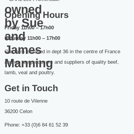
owned
Opening Hours
by Sue
Friday 11h00 – 17h00
and
Saturday 11h00 – 17h00
James
Our farm is based in dept 36 in the centre of France
Manning
and we are producers and suppliers of quality beef,
lamb, veal and poultry.
Get in Touch
10 route de Vilenne
36200 Celon
Phone: +33 (0)6 84 61 52 39