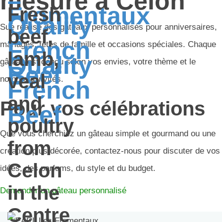
mesure à Celon
Fresh
Sue réalise des gâteaux personnalisés pour anniversaires,
beef,
mariages, fêtes de famille et occasions spéciales. Chaque
lamb,
gâteau est conçu selon vos envies, votre thème et le
veal
nombre d’invités.
and
Pour vos célébrations
poultry
Que vous cherchiez un gâteau simple et gourmand ou une
from
création plus décorée, contactez-nous pour discuter de vos
Celon
idées, des parfums, du style et du budget.
in the
Demander un gâteau personnalisé
Centre